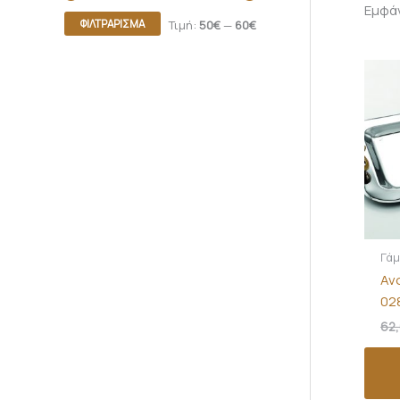
Εμφά
ΦΙΛΤΡΆΡΙΣΜΑ
Τιμή:
50€
—
60€
Γά
Αν
02
62