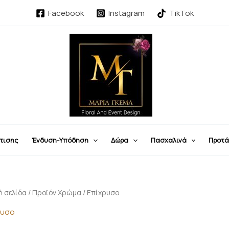
Facebook
Instagram
TikTok
τισης
Ένδυση-Υπόδηση
Δώρα
Πασχαλινά
Προτά
ή σελίδα
/ Προϊόν Χρώμα / Επίχρυσο
ρυσο