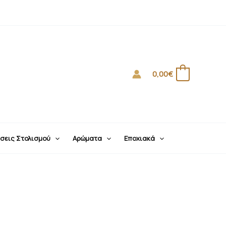
0,00
€
0
σεις Στολισμού
Αρώματα
Εποχιακά