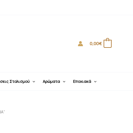
0,00
€
0
σεις Στολισμού
Αρώματα
Εποχιακά
ΙΑ”