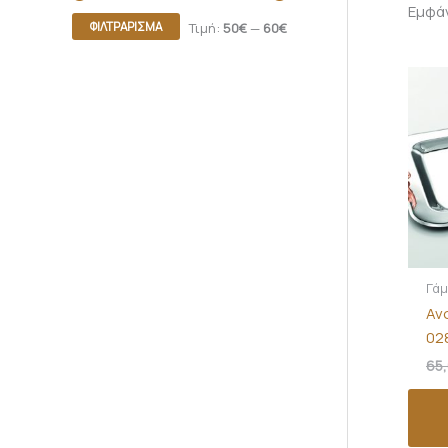
Εμφά
ΦΙΛΤΡΆΡΙΣΜΑ
Τιμή:
50€
—
60€
Γά
Αν
02
65