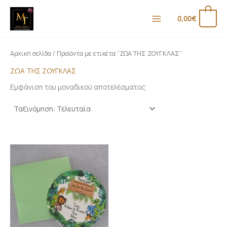
Μετάβαση
στο
0
0,00
€
περιεχόμενο
Αρχική σελίδα
/ Προϊόντα με ετικέτα “ΖΩΑ ΤΗΣ ΖΟΥΓΚΛΑΣ”
ΖΩΑ ΤΗΣ ΖΟΥΓΚΛΑΣ
Εμφάνιση του μοναδικού αποτελέσματος