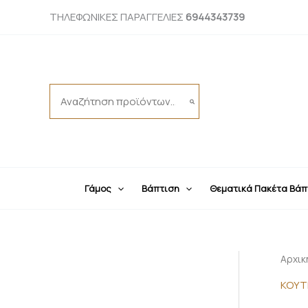
Μετάβαση
ΤΗΛΕΦΩΝΙΚΕΣ ΠΑΡΑΓΓΕΛΙΕΣ
6944343739
στο
περιεχόμενο
Search
for:
Γάμος
Βάπτιση
Θεματικά Πακέτα Βάπ
Αρχικ
ΚΟΥΤ