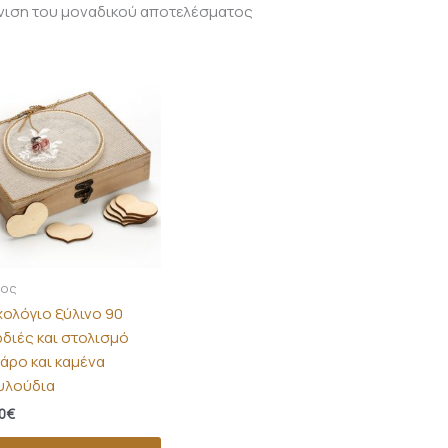
νιση του μοναδικού αποτελέσματος
μος
χολόγιο ξύλινο 90
ρδιές και στολισμό
λάρο και καμένα
υλούδια
0
€