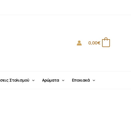
0,00
€
0
σεις Στολισμού
Αρώματα
Εποχιακά