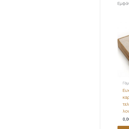
Εμφά
Γά
Ευ
κα
τε
λο
0,0