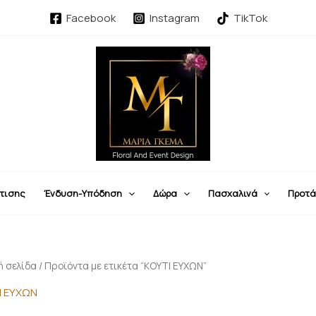
Facebook
Instagram
TikTok
τισης
Ένδυση-Υπόδηση
Δώρα
Πασχαλινά
Προτά
ή σελίδα
/ Προϊόντα με ετικέτα “ΚΟΥΤΙ ΕΥΧΩΝ”
Ι ΕΥΧΩΝ