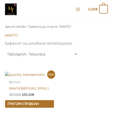
Μετάβαση
στο
0
0,00
€
περιεχόμενο
Αρχική σελίδα
/ Προϊόντα με ετικέτα “ΜΑΝΤΟ”
ΜΑΝΤΟ
Εμφάνιση του μοναδικού αποτελέσματος
ΕΚΤΌΣ ΑΠΟΘΈΜΑΤΟΣ
Original
Η
Sale!
price
τρέχουσα
was:
τιμή
Βάπτιση
257,00€.
είναι:
Μαντό Βάπτισης Vinte Li
230,00€.
257,00
€
230,00
€
ΓΡΉΓΟΡΗ ΠΡΟΒΟΛΉ