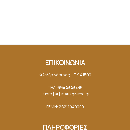
ΕΠΙΚΟΙΝΩΝΙΑ
Κιλελέρ Λάρισας – ΤΚ 41500
ΤΗΛ:
6944343739
E: info [at] mariagkemα.gr
ΓΕΜΗ: 26211040000
ΠΛΗΡΟΦΟΡΙΕΣ