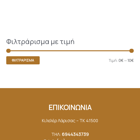
Φιλτράρισμα με τιμή
Τιμή:
0€
—
10€
ΦΙΛΤΡΆΡΙΣΜΑ
ΕΠΙΚΟΙΝΩΝΙΑ
Κιλελέρ Λάρισας – ΤΚ 41500
ΤΗΛ:
6944343739