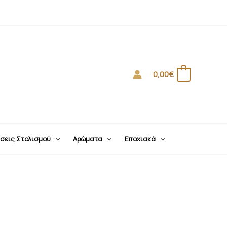
0,00
€
0
σεις Στολισμού
Αρώματα
Εποχιακά