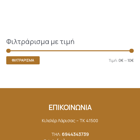
Φιλτράρισμα με τιμή
Τιμή:
0€
—
10€
ΦΙΛΤΡΆΡΙΣΜΑ
ΕΠΙΚΟΙΝΩΝΙΑ
Κιλελέρ Λάρισας – ΤΚ 41500
ΤΗΛ:
6944343739