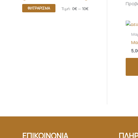
Προβά
ΦΙΛΤΡΆΡΙΣΜΑ
Τιμή:
0€
—
10€
Ε
Μα
Μα
5,0
ΕΠΙΚΟΙΝΩΝΙΑ
ΠΛΗΡ