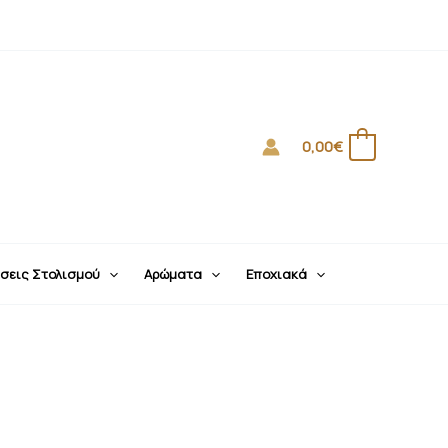
0,00
€
0
σεις Στολισμού
Αρώματα
Εποχιακά