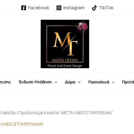
Sorted
by
Facebook
Instagram
TikTok
latest
τισης
Ένδυση-Υπόδηση
Δώρα
Πασχαλινά
Προτά
ή σελίδα
/ Προϊόντα με ετικέτα “ΜΕΤΑΛΛΙΚΟ ΣΤΑΥΡΟΥΔΑΚΙ”
ΛΛΙΚΟ ΣΤΑΥΡΟΥΔΑΚΙ