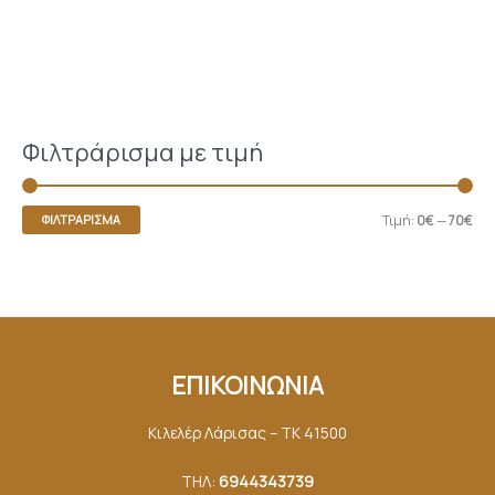
Φιλτράρισμα με τιμή
Τιμή:
0€
—
70€
ΦΙΛΤΡΆΡΙΣΜΑ
ΕΠΙΚΟΙΝΩΝΙΑ
Κιλελέρ Λάρισας – ΤΚ 41500
ΤΗΛ:
6944343739