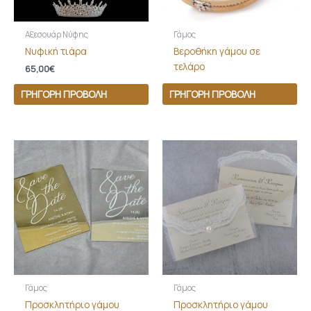
Αξεσουάρ Νύφης
Γάμος
Νυφική τιάρα
Βεροθήκη γάμου σε
τελάρο
65,00
€
ΓΡΉΓΟΡΗ ΠΡΟΒΟΛΉ
ΓΡΉΓΟΡΗ ΠΡΟΒΟΛΉ
Γάμος
Γάμος
Προσκλητήριο γάμου
Προσκλητήριο γάμου