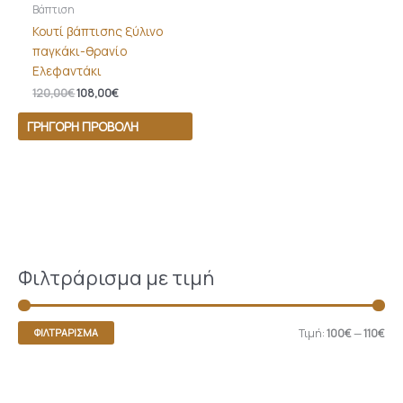
Βάπτιση
Κουτί βάπτισης ξύλινο
παγκάκι-θρανίο
Ελεφαντάκι
120,00
€
108,00
€
ΓΡΉΓΟΡΗ ΠΡΟΒΟΛΉ
Φιλτράρισμα με τιμή
Τιμή:
100€
—
110€
ΦΙΛΤΡΆΡΙΣΜΑ