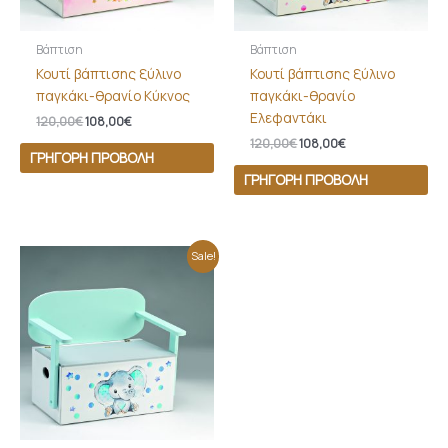
Βάπτιση
Βάπτιση
Κουτί βάπτισης ξύλινο
Κουτί βάπτισης ξύλινο
παγκάκι-θρανίο Κύκνος
παγκάκι-θρανίο
Ελεφαντάκι
120,00
€
108,00
€
120,00
€
108,00
€
ΓΡΉΓΟΡΗ ΠΡΟΒΟΛΉ
ΓΡΉΓΟΡΗ ΠΡΟΒΟΛΉ
Original
Η
Sale!
price
τρέχουσα
was:
τιμή
120,00€.
είναι:
108,00€.