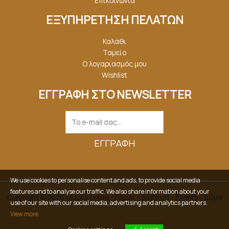
Επικοινωνία
ΕΞΥΠΗΡΕΤΗΣΗ ΠΕΛΑΤΩΝ
Καλάθι
Ταμείο
Ο λογαριασμός μου
Wishlist
ΕΓΓΡΑΦΗ ΣΤΟ NEWSLETTER
ΕΓΓΡΑΦΉ
We use cookies to personalise content and ads, to provide social media
features and to analyse our traffic. We also share information about your
Copyright © 2026 Μαρία Γκέμα - Γάμος - Βάπτιση - Events - Δώρα
use of our site with our social media, advertising and analytics partners.
View more