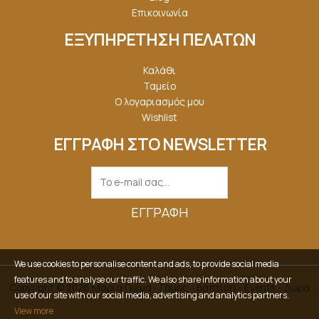
Επικοινωνία
ΕΞΥΠΗΡΕΤΗΣΗ ΠΕΛΑΤΩΝ
Καλάθι
Ταμείο
Ο λογαριασμός μου
Wishlist
ΕΓΓΡΑΦΗ ΣΤΟ NEWSLETTER
ΕΓΓΡΑΦΉ
We use cookies to personalise content and ads, to provide social media
features and to analyse our traffic. We also share information about your
Copyright © 2026 Μαρία Γκέμα - Γάμος - Βάπτιση - Events - Δώρα
use of our site with our social media, advertising and analytics partners.
View more