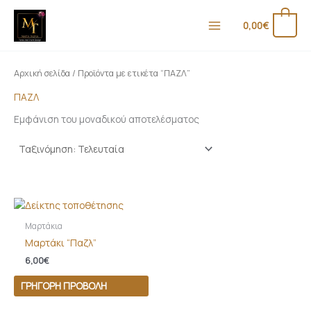
Μετάβαση
Ε
Μ
στο
0
0,00
€
λ
έ
περιεχόμενο
ά
γ
χ
ι
Αρχική σελίδα
/ Προϊόντα με ετικέτα “ΠΑΖΛ”
ι
σ
ΠΑΖΛ
σ
τ
Εμφάνιση του μοναδικού αποτελέσματος
τ
η
η
τ
τ
ι
ι
μ
μ
ή
ή
Μαρτάκια
Μαρτάκι “Παζλ”
6,00
€
ΓΡΉΓΟΡΗ ΠΡΟΒΟΛΉ