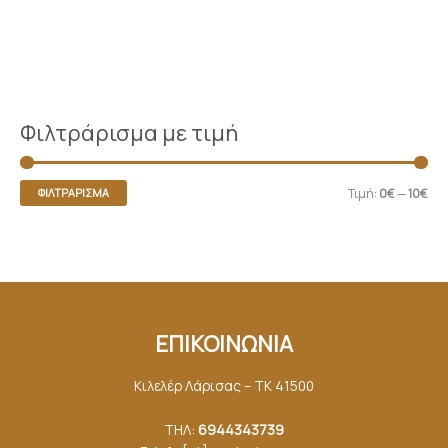
Φιλτράρισμα με τιμή
Τιμή:
0€
—
10€
ΦΙΛΤΡΆΡΙΣΜΑ
ΕΠΙΚΟΙΝΩΝΙΑ
Κιλελέρ Λάρισας – ΤΚ 41500
ΤΗΛ:
6944343739