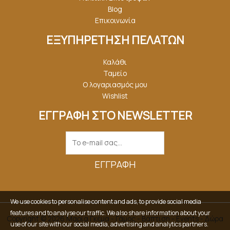
Blog
Επικοινωνία
ΕΞΥΠΗΡΕΤΗΣΗ ΠΕΛΑΤΩΝ
Καλάθι
Ταμείο
Ο λογαριασμός μου
Wishlist
ΕΓΓΡΑΦΗ ΣΤΟ NEWSLETTER
ΕΓΓΡΑΦΉ
We use cookies to personalise content and ads, to provide social media
features and to analyse our traffic. We also share information about your
Copyright © 2026 Μαρία Γκέμα - Γάμος - Βάπτιση - Events - Δώρα
use of our site with our social media, advertising and analytics partners.