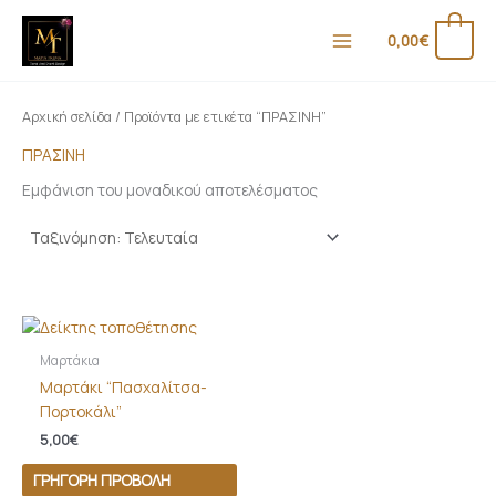
Μετάβαση
Ε
Μ
στο
0
0,00
€
λ
έ
περιεχόμενο
ά
γ
χ
ι
Αρχική σελίδα
/ Προϊόντα με ετικέτα “ΠΡΑΣΙΝΗ”
ι
σ
ΠΡΑΣΙΝΗ
σ
τ
Εμφάνιση του μοναδικού αποτελέσματος
τ
η
η
τ
τ
ι
ι
μ
μ
ή
ή
Μαρτάκια
Μαρτάκι “Πασχαλίτσα-
Πορτοκάλι”
5,00
€
ΓΡΉΓΟΡΗ ΠΡΟΒΟΛΉ