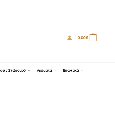
0,00
€
0
σεις Στολισμού
Αρώματα
Εποχιακά