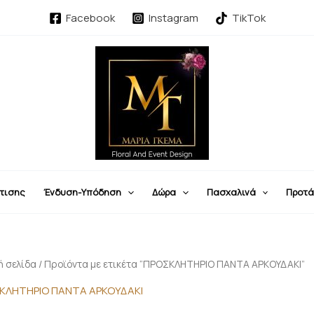
Sorted
by
Facebook
Instagram
TikTok
latest
τισης
Ένδυση-Υπόδηση
Δώρα
Πασχαλινά
Προτά
ή σελίδα
/ Προϊόντα με ετικέτα “ΠΡΟΣΚΛΗΤΗΡΙΟ ΠΑΝΤΑ ΑΡΚΟΥΔΑΚΙ”
ΚΛΗΤΗΡΙΟ ΠΑΝΤΑ ΑΡΚΟΥΔΑΚΙ