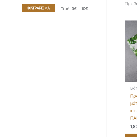
Προβά
ΦΙΛΤΡΆΡΙΣΜΑ
Τιμή:
0€
—
10€
Βά
Πρ
βά
κο
ΠΑ
1,8