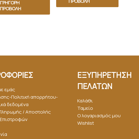
ΠΡΟΒΟΛΉ
ΓΡΉΓΟΡΗ
ΠΡΟΒΟΛΉ
ΟΦΟΡΙΕΣ
ΕΞΥΠΗΡΕΤΗΣΗ
ΠΕΛΑΤΩΝ
με εμάς
ήσης-Πολιτική απορρήτου-
Καλάθι
κά δεδομένα
Ταμείο
Πληρωμής / Αποστολής
Ο λογαριασμός μου
ή Επιστροφών
Wishlist
νία