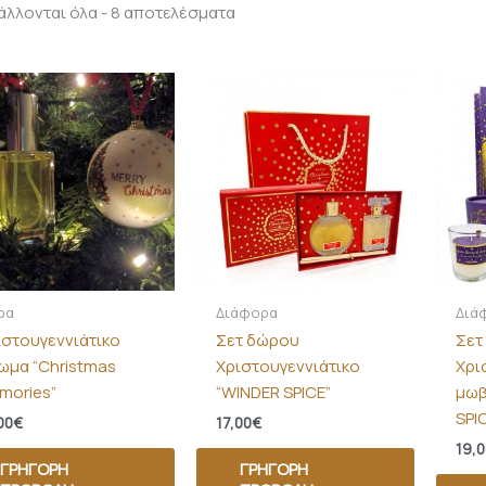
λλονται όλα - 8 αποτελέσματα
ρα
Διάφορα
Διά
ιστουγεννιάτικο
Σετ δώρου
Σετ
ωμα “Christmas
Χριστουγεννιάτικο
Χρι
mories”
“WINDER SPICE”
μωβ
SPI
00
€
17,00
€
19,0
ΓΡΉΓΟΡΗ
ΓΡΉΓΟΡΗ