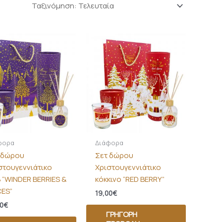
φορα
Διάφορα
 δώρου
Σετ δώρου
στουγεννιάτικο
Χριστουγεννιάτικο
 “WINDER BERRIES &
κόκκινο “RED BERRY”
CES”
19,00
€
0
€
ΓΡΉΓΟΡΗ