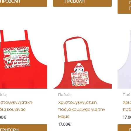
ΠΡΟΒΟΛΉ
ΠΡΟΒΟΛΉ
διές
Ποδιές
Ποδ
ιστουγεννιάτικη
Χριστουγεννιάτικη
Χρι
διά κουζίνας
ποδιά κουζίνας για την
ποδ
Μαμά
00
€
17,0
17,00
€
ΓΡΉΓΟΡΗ