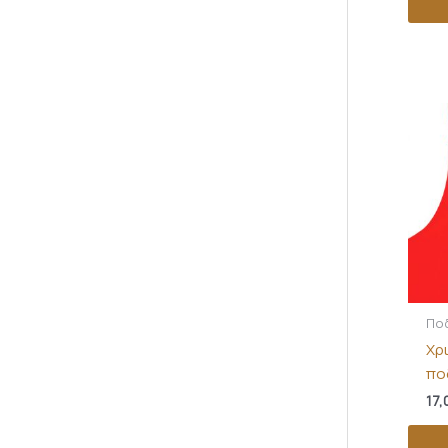
Πο
Χρ
πο
17,