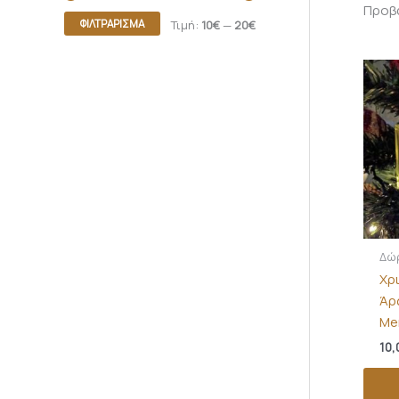
Προβά
ΦΙΛΤΡΆΡΙΣΜΑ
Τιμή:
10€
—
20€
Δώ
Χρ
Άρ
Me
10,