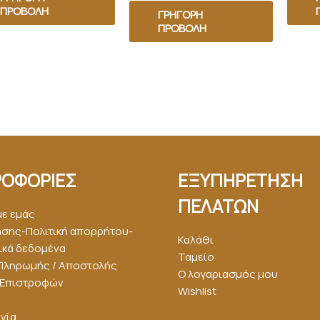
ΠΡΟΒΟΛΉ
ΓΡΉΓΟΡΗ
ΠΡΟΒΟΛΉ
ΟΦΟΡΙΕΣ
ΕΞΥΠΗΡΕΤΗΣΗ
ΠΕΛΑΤΩΝ
με εμάς
ήσης-Πολιτική απορρήτου-
Καλάθι
κά δεδομένα
Ταμείο
Πληρωμής / Αποστολής
Ο λογαριασμός μου
ή Επιστροφών
Wishlist
νία