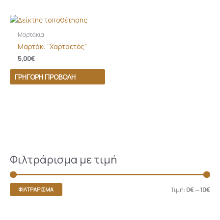
Μαρτάκια
Μαρτάκι “Χαρταετός”
5,00
€
ΓΡΉΓΟΡΗ ΠΡΟΒΟΛΉ
Φιλτράρισμα με τιμή
Τιμή:
0€
—
10€
ΦΙΛΤΡΆΡΙΣΜΑ