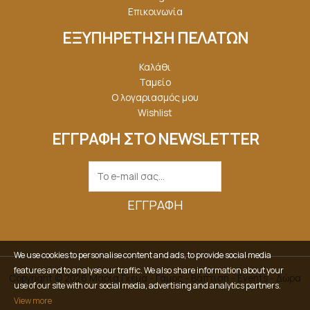
Επικοινωνία
ΕΞΥΠΗΡΕΤΗΣΗ ΠΕΛΑΤΩΝ
Καλάθι
Ταμείο
Ο λογαριασμός μου
Wishlist
ΕΓΓΡΑΦΗ ΣΤΟ NEWSLETTER
ΕΓΓΡΑΦΉ
We use cookies to personalise content and ads, to provide social media
features and to analyse our traffic. We also share information about your
Copyright © 2026 Μαρία Γκέμα - Γάμος - Βάπτιση - Events - Δώρα
use of our site with our social media, advertising and analytics partners.
View more