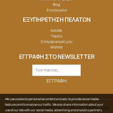
Blog
Επικοινωνία
ΕΞΥΠΗΡΕΤΗΣΗ ΠΕΛΑΤΩΝ
Καλάθι
Ταμείο
Ο λογαριασμός μου
Wishlist
ΕΓΓΡΑΦΗ ΣΤΟ NEWSLETTER
ΕΓΓΡΑΦΉ
We use cookies to personalise content and ads, to provide social media
features and to analyse our traffic. We also share information about your
Copyright © 2026 Μαρία Γκέμα - Γάμος - Βάπτιση - Events - Δώρα
use of our site with our social media, advertising and analytics partners.