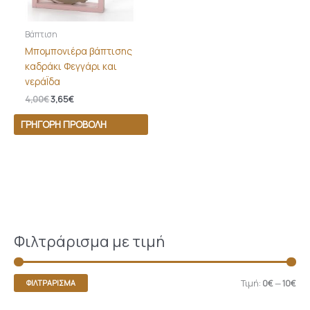
Βάπτιση
Μπομπονιέρα βάπτισης
καδράκι Φεγγάρι και
νεράΪδα
4,00
€
3,65
€
ΓΡΉΓΟΡΗ ΠΡΟΒΟΛΉ
Φιλτράρισμα με τιμή
Τιμή:
0€
—
10€
ΦΙΛΤΡΆΡΙΣΜΑ