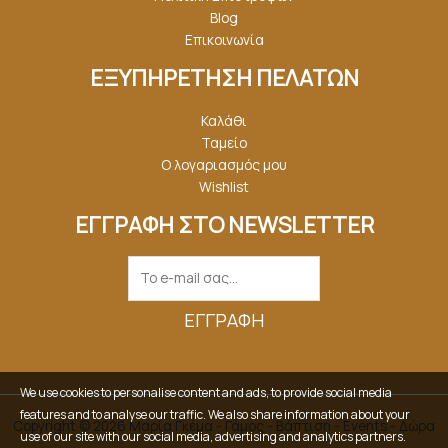
Blog
Επικοινωνία
ΕΞΥΠΗΡΕΤΗΣΗ ΠΕΛΑΤΩΝ
Καλάθι
Ταμείο
Ο λογαριασμός μου
Wishlist
ΕΓΓΡΑΦΗ ΣΤΟ NEWSLETTER
ΕΓΓΡΑΦΉ
We use cookies to personalise content and ads, to provide social media
features and to analyse our traffic. We also share information about your
Copyright © 2026 Μαρία Γκέμα - Γάμος - Βάπτιση - Events - Δώρα
use of our site with our social media, advertising and analytics partners.