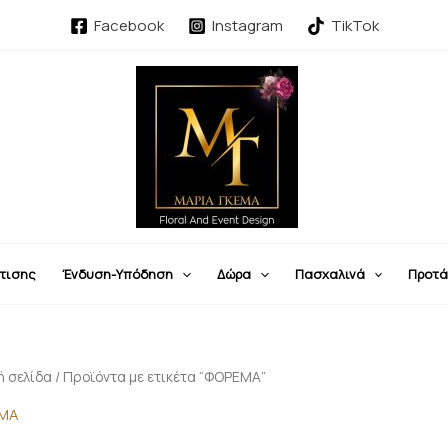
Facebook
Instagram
TikTok
τισης
Ένδυση-Υπόδηση
Δώρα
Πασχαλινά
Προτά
ή σελίδα
/ Προϊόντα με ετικέτα “ΦΟΡΕΜΑ”
ΜΑ