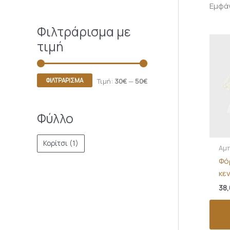
Εμφά
Φιλτράρισμα με
τιμή
ΦΙΛΤΡΆΡΙΣΜΑ
Τιμή:
30€
—
50€
Φύλλο
Κορίτσι
(1)
Αμπ
Φό
κε
38,