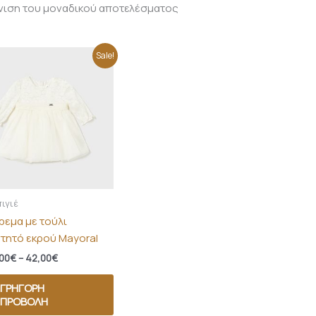
νιση του μοναδικού αποτελέσματος
Price
Sale!
range:
38,00€
through
42,00€
ιγιέ
ρεμα με τούλι
ντητό εκρού Mayoral
00
€
–
42,00
€
ΓΡΉΓΟΡΗ
ΠΡΟΒΟΛΉ