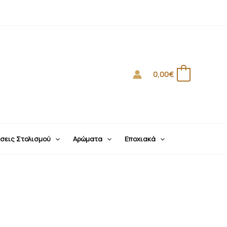
0,00
€
0
σεις Στολισμού
Αρώματα
Εποχιακά