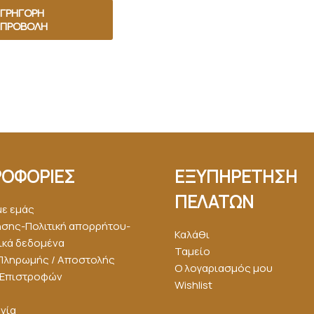
ΓΡΉΓΟΡΗ
ΠΡΟΒΟΛΉ
ΟΦΟΡΙΕΣ
ΕΞΥΠΗΡΕΤΗΣΗ
ΠΕΛΑΤΩΝ
με εμάς
ήσης-Πολιτική απορρήτου-
Καλάθι
κά δεδομένα
Ταμείο
Πληρωμής / Αποστολής
Ο λογαριασμός μου
ή Επιστροφών
Wishlist
νία