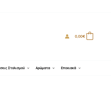
0,00
€
0
σεις Στολισμού
Αρώματα
Εποχιακά