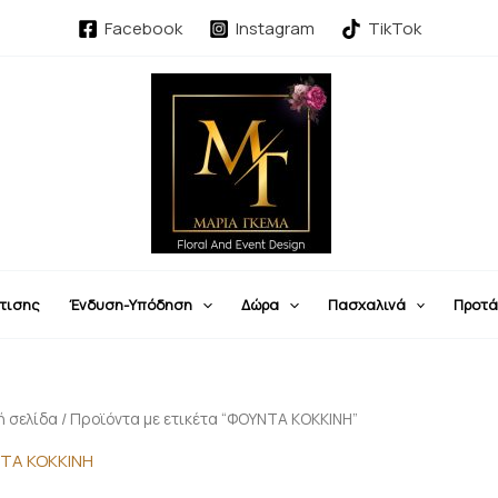
Sorted
by
Facebook
Instagram
TikTok
latest
τισης
Ένδυση-Υπόδηση
Δώρα
Πασχαλινά
Προτά
ή σελίδα
/ Προϊόντα με ετικέτα “ΦΟΥΝΤΑ ΚΟΚΚΙΝΗ”
ΤΑ ΚΟΚΚΙΝΗ