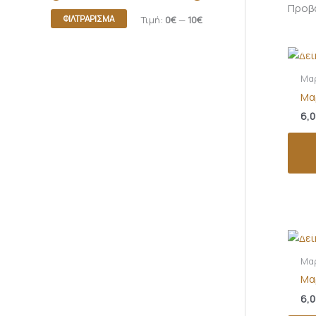
Προβά
ΦΙΛΤΡΆΡΙΣΜΑ
Τιμή:
0€
—
10€
Ε
Μα
Μα
6,0
Ε
Μα
Μαρ
6,0