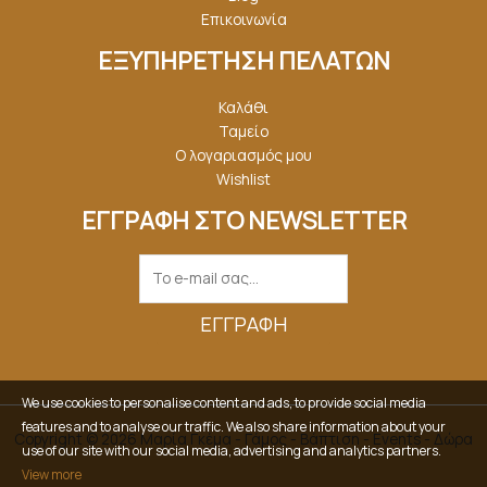
Επικοινωνία
ΕΞΥΠΗΡΕΤΗΣΗ ΠΕΛΑΤΩΝ
Καλάθι
Ταμείο
Ο λογαριασμός μου
Wishlist
ΕΓΓΡΑΦΗ ΣΤΟ NEWSLETTER
ΕΓΓΡΑΦΉ
We use cookies to personalise content and ads, to provide social media
features and to analyse our traffic. We also share information about your
Copyright © 2026 Μαρία Γκέμα - Γάμος - Βάπτιση - Events - Δώρα
use of our site with our social media, advertising and analytics partners.
View more