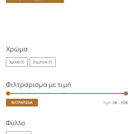
Χρώμα
Χρυσό
(1)
Σαμπανί
(1)
Φιλτράρισμα με τιμή
Τιμή:
0€
—
50€
ΦΙΛΤΡΆΡΙΣΜΑ
Φύλλο