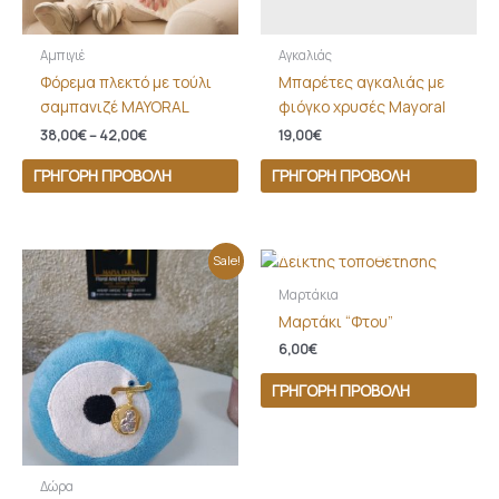
Αμπιγιέ
Αγκαλιάς
Φόρεμα πλεκτό με τούλι
Μπαρέτες αγκαλιάς με
σαμπανιζέ MAYORAL
φιόγκο χρυσές Mayoral
38,00
€
–
42,00
€
19,00
€
ΓΡΉΓΟΡΗ ΠΡΟΒΟΛΉ
ΓΡΉΓΟΡΗ ΠΡΟΒΟΛΉ
ΕΚΤΌΣ ΑΠΟΘΈΜΑΤΟΣ
Original
Η
Sale!
price
τρέχουσα
was:
τιμή
Μαρτάκια
40,00€.
είναι:
Μαρτάκι “Φτου”
35,00€.
6,00
€
ΓΡΉΓΟΡΗ ΠΡΟΒΟΛΉ
Δώρα