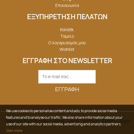
Επικοινωνία
ΕΞΥΠΗΡΕΤΗΣΗ ΠΕΛΑΤΩΝ
Καλάθι
Ταμείο
Ο λογαριασμός μου
Wishlist
ΕΓΓΡΑΦΗ ΣΤΟ NEWSLETTER
ΕΓΓΡΑΦΉ
We use cookies to personalise content and ads, to provide social media
features and to analyse our traffic. We also share information about your
Copyright © 2026 Μαρία Γκέμα - Γάμος - Βάπτιση - Events - Δώρα
use of our site with our social media, advertising and analytics partners.
View more