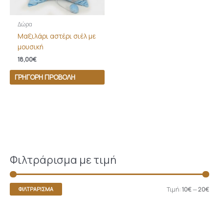
Δώρα
Μαξιλάρι αστέρι σιέλ με
μουσική
18,00
€
ΓΡΉΓΟΡΗ ΠΡΟΒΟΛΉ
Φιλτράρισμα με τιμή
Τιμή:
10€
—
20€
ΦΙΛΤΡΆΡΙΣΜΑ