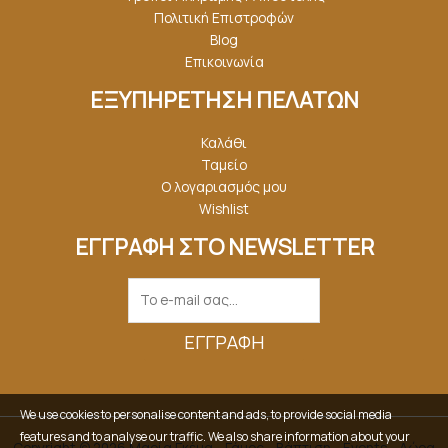
Πολιτική Επιστροφών
Blog
Επικοινωνία
ΕΞΥΠΗΡΕΤΗΣΗ ΠΕΛΑΤΩΝ
Καλάθι
Ταμείο
Ο λογαριασμός μου
Wishlist
ΕΓΓΡΑΦΗ ΣΤΟ NEWSLETTER
ΕΓΓΡΑΦΉ
We use cookies to personalise content and ads, to provide social media
features and to analyse our traffic. We also share information about your
Copyright © 2026 Μαρία Γκέμα - Γάμος - Βάπτιση - Events - Δώρα