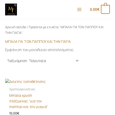
Μετάβαση
στο
0
0,00
€
περιεχόμενο
Αρχική σελίδα
/ Προϊόντα με ετικέτα “ΜΠΑΛΑ ΓΙΑ ΤΟΝ ΠΑΠΠΟΥ ΚΑΙ
ΤΗΝ ΓΙΑΓΙΑ”
ΜΠΑΛΑ ΓΙΑ ΤΟΝ ΠΑΠΠΟΥ ΚΑΙ ΤΗΝ ΓΙΑΓΙΑ
Εμφάνιση του μοναδικού αποτελέσματος
Χριστουγεννιάτικα
Μπάλα χρυσή
πλέξιγκλας “για τον
παππού κσι την γιαγιά”
10,00
€