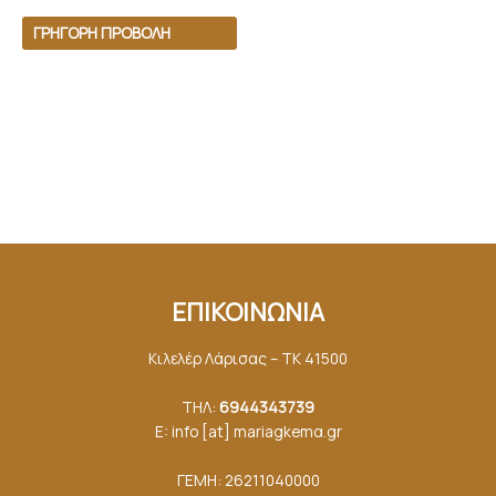
ΓΡΉΓΟΡΗ ΠΡΟΒΟΛΉ
ΕΠΙΚΟΙΝΩΝΙΑ
Κιλελέρ Λάρισας – ΤΚ 41500
ΤΗΛ:
6944343739
E: info [at] mariagkemα.gr
ΓΕΜΗ: 26211040000