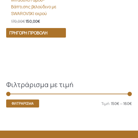
Βάπτισης βελούδινο με
SWAROVSKI εκρού
170,00
€
150,00
€
ΓΡΉΓΟΡΗ ΠΡΟΒΟΛΉ
Φιλτράρισμα με τιμή
Τιμή:
150€
—
160€
ΦΙΛΤΡΆΡΙΣΜΑ