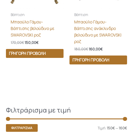
Βάπτιση
Βάπτιση
Μπαούλο Γάμου-
Μπαούλο Γάμου-
Βάπτισης βελούδινο με
Βάπτισης ανάκλινδρο
SWAROVSKI ροζ
βελούδινο με SWAROVSKI
ροζ
170,00
€
150,00
€
180,00
€
160,00
€
ΓΡΉΓΟΡΗ ΠΡΟΒΟΛΉ
ΓΡΉΓΟΡΗ ΠΡΟΒΟΛΉ
Φιλτράρισμα με τιμή
Τιμή:
150€
—
160€
ΦΙΛΤΡΆΡΙΣΜΑ