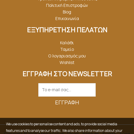
Πολιτική Επιστροφών
Blog
Επικοινωνία
ΕΞΥΠΗΡΕΤΗΣΗ ΠΕΛΑΤΩΝ
Καλάθι
Ταμείο
Ο λογαριασμός μου
Wishlist
ΕΓΓΡΑΦΗ ΣΤΟ NEWSLETTER
ΕΓΓΡΑΦΉ
We use cookies to personalise content and ads, to provide social media
features and to analyse our traffic. We also share information about your
Copyright © 2026 Μαρία Γκέμα - Γάμος - Βάπτιση - Events - Δώρα