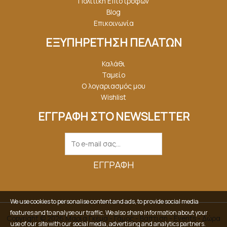
Πολιτική Επιστροφών
Blog
Επικοινωνία
ΕΞΥΠΗΡΕΤΗΣΗ ΠΕΛΑΤΩΝ
Καλάθι
Ταμείο
Ο λογαριασμός μου
Wishlist
ΕΓΓΡΑΦΗ ΣΤΟ NEWSLETTER
ΕΓΓΡΑΦΉ
We use cookies to personalise content and ads, to provide social media
features and to analyse our traffic. We also share information about your
Copyright © 2026 Μαρία Γκέμα - Γάμος - Βάπτιση - Events - Δώρα
use of our site with our social media, advertising and analytics partners.