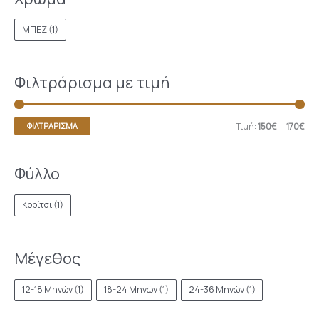
ΜΠΕΖ
(1)
Φιλτράρισμα με τιμή
Τιμή:
150€
—
170€
ΦΙΛΤΡΆΡΙΣΜΑ
Φύλλο
Κορίτσι
(1)
Μέγεθος
12-18 Μηνών
(1)
18-24 Μηνών
(1)
24-36 Μηνών
(1)