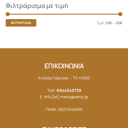
Φιλτράρισμα με τιμή
Τιμή:
20€
—
30€
ΦΙΛΤΡΆΡΙΣΜΑ
ΕΠΙΚΟΙΝΩΝΙΑ
Κιλελέρ Λάρισας – ΤΚ 41500
ΤΗΛ:
6944343739
E: info [at] mariagkemα.gr
ΓΕΜΗ: 26211040000