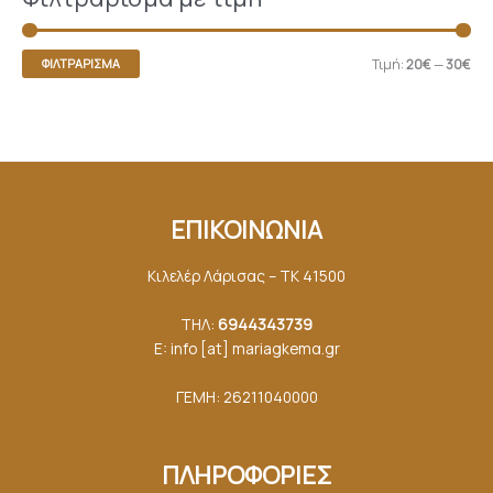
Τιμή:
20€
—
30€
ΦΙΛΤΡΆΡΙΣΜΑ
ΕΠΙΚΟΙΝΩΝΙΑ
Κιλελέρ Λάρισας – ΤΚ 41500
ΤΗΛ:
6944343739
E: info [at] mariagkemα.gr
ΓΕΜΗ: 26211040000
ΠΛΗΡΟΦΟΡΙΕΣ