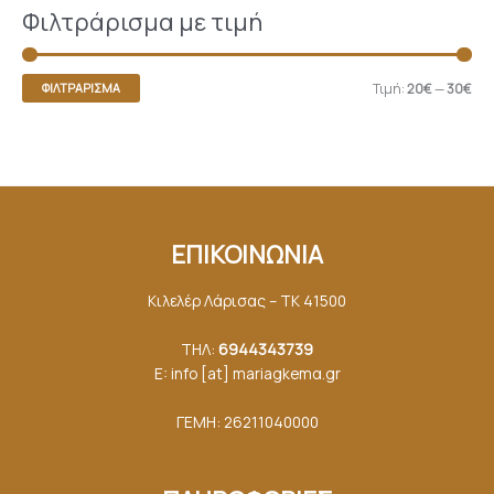
Φιλτράρισμα με τιμή
Τιμή:
20€
—
30€
ΦΙΛΤΡΆΡΙΣΜΑ
ΕΠΙΚΟΙΝΩΝΙΑ
Κιλελέρ Λάρισας – ΤΚ 41500
ΤΗΛ:
6944343739
E: info [at] mariagkemα.gr
ΓΕΜΗ: 26211040000