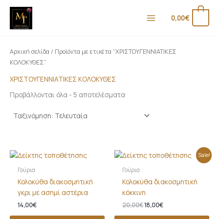
Sorted
Μετάβαση
Ε
Μ
by
στο
latest
0
0,00
€
λ
έ
περιεχόμενο
ά
γ
χ
ι
Αρχική σελίδα
/ Προϊόντα με ετικέτα “ΧΡΙΣΤΟΥΓΕΝΝΙΑΤΙΚΕΣ
ι
σ
ΚΟΛΟΚΥΘΕΣ”
σ
τ
ΧΡΙΣΤΟΥΓΕΝΝΙΑΤΙΚΕΣ ΚΟΛΟΚΥΘΕΣ
τ
η
Προβάλλονται όλα - 5 αποτελέσματα
η
τ
τ
ι
ι
μ
μ
ή
Original
Η
Sale!
ή
price
τρέχουσα
was:
τιμή
Γούρια
Γούρια
20,00€.
είναι:
Κολοκύθα διακοσμητική
Κολοκύθα διακοσμητική
18,00€.
γκρι με ασημί αστέρια
κόκκινη
14,00
€
20,00
€
18,00
€