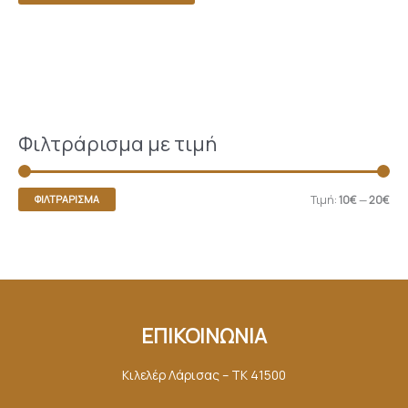
Φιλτράρισμα με τιμή
Τιμή:
10€
—
20€
ΦΙΛΤΡΆΡΙΣΜΑ
ΕΠΙΚΟΙΝΩΝΙΑ
Κιλελέρ Λάρισας – ΤΚ 41500