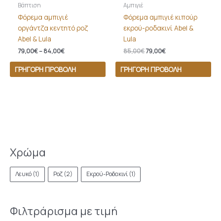
Βάπτιση
Αμπιγιέ
Φόρεμα αμπιγιέ
Φόρεμα αμπιγιέ κιπούρ
οργάντζα κεντητό ροζ
εκρού-ροδακινί Abel &
Abel & Lula
Lula
79,00
€
–
84,00
€
85,00
€
79,00
€
ΓΡΉΓΟΡΗ ΠΡΟΒΟΛΉ
ΓΡΉΓΟΡΗ ΠΡΟΒΟΛΉ
Χρώμα
Λευκό
(1)
Ροζ
(2)
Εκρού-Ροδακινί
(1)
Φιλτράρισμα με τιμή