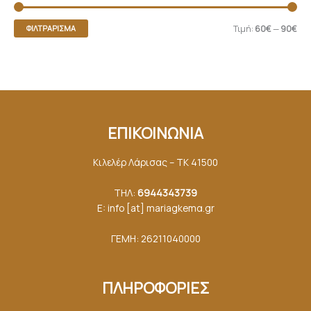
Τιμή:
60€
—
90€
ΦΙΛΤΡΆΡΙΣΜΑ
ΕΠΙΚΟΙΝΩΝΙΑ
Κιλελέρ Λάρισας – ΤΚ 41500
ΤΗΛ:
6944343739
E: info [at] mariagkemα.gr
ΓΕΜΗ: 26211040000
ΠΛΗΡΟΦΟΡΙΕΣ