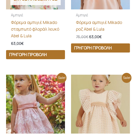
Αμπιγιέ
Αμπιγιέ
Φόρεμα αμπιγιέ Mikado
Φόρεμα αμπιγιέ Mikado
σταμπωτό φλοράλ λευκό
ροζ Abel & Lula
Abel & Lula
75,00
€
63,00
€
63,00
€
ΓΡΉΓΟΡΗ ΠΡΟΒΟΛΉ
ΓΡΉΓΟΡΗ ΠΡΟΒΟΛΉ
Price
Original
Η
Sale!
Sale!
range:
price
τρέχουσα
79,00€
was:
τιμή
through
85,00€.
είναι:
84,00€
79,00€.