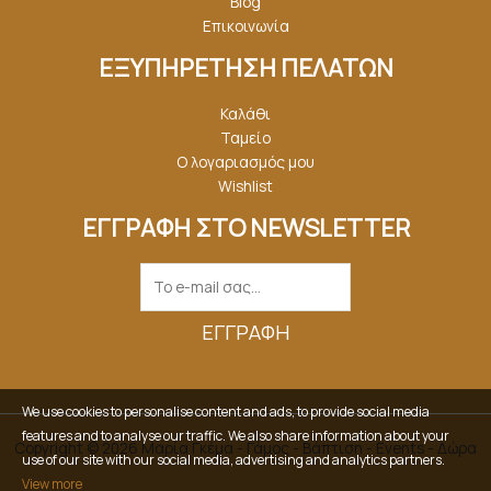
Blog
Επικοινωνία
ΕΞΥΠΗΡΕΤΗΣΗ ΠΕΛΑΤΩΝ
Καλάθι
Ταμείο
Ο λογαριασμός μου
Wishlist
ΕΓΓΡΑΦΗ ΣΤΟ NEWSLETTER
ΕΓΓΡΑΦΉ
We use cookies to personalise content and ads, to provide social media
features and to analyse our traffic. We also share information about your
Copyright © 2026 Μαρία Γκέμα - Γάμος - Βάπτιση - Events - Δώρα
use of our site with our social media, advertising and analytics partners.
View more