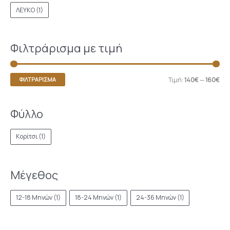
ΛΕΥΚΟ
(1)
Φιλτράρισμα με τιμή
Τιμή:
140€
—
160€
ΦΙΛΤΡΆΡΙΣΜΑ
Φύλλο
Κορίτσι
(1)
Μέγεθος
12-18 Μηνών
(1)
18-24 Μηνών
(1)
24-36 Μηνών
(1)