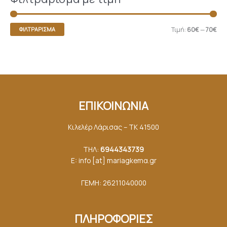
Τιμή:
60€
—
70€
ΦΙΛΤΡΆΡΙΣΜΑ
ΕΠΙΚΟΙΝΩΝΙΑ
Κιλελέρ Λάρισας – ΤΚ 41500
ΤΗΛ:
6944343739
E: info [at] mariagkemα.gr
ΓΕΜΗ: 26211040000
ΠΛΗΡΟΦΟΡΙΕΣ