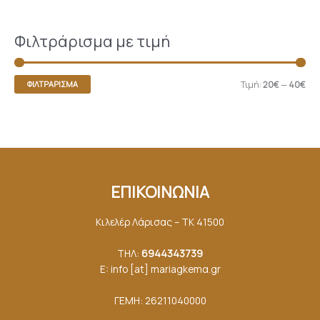
Φιλτράρισμα με τιμή
Τιμή:
20€
—
40€
ΦΙΛΤΡΆΡΙΣΜΑ
ΕΠΙΚΟΙΝΩΝΙΑ
Κιλελέρ Λάρισας – ΤΚ 41500
ΤΗΛ:
6944343739
E: info [at] mariagkemα.gr
ΓΕΜΗ: 26211040000