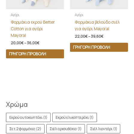
Αγόρι
Αγόρι
Φορμάκια εκρού Better
Φορμάκια βελούδο σιέλ
Cotton για αγόρι
για αγόρι Mayoral
Mayoral
22,00
€
–
39,60
€
20,00
€
–
36,00
€
ΓΡΉΓΟΡΗ ΠΡΟΒΟΛΉ
ΓΡΉΓΟΡΗ ΠΡΟΒΟΛΉ
Χρώμα
Εκρού αυτοκινητάκι
(1)
Εκρού ελικοπτεράκι
(1)
Σετ 2 φορμάκια
(2)
Σιέλ αρκουδάκια
(1)
Σιέλ λιοντάρι
(1)