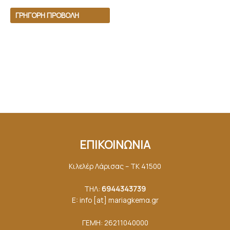
ΓΡΉΓΟΡΗ ΠΡΟΒΟΛΉ
ΕΠΙΚΟΙΝΩΝΙΑ
Κιλελέρ Λάρισας – ΤΚ 41500
ΤΗΛ:
6944343739
E: info [at] mariagkemα.gr
ΓΕΜΗ: 26211040000