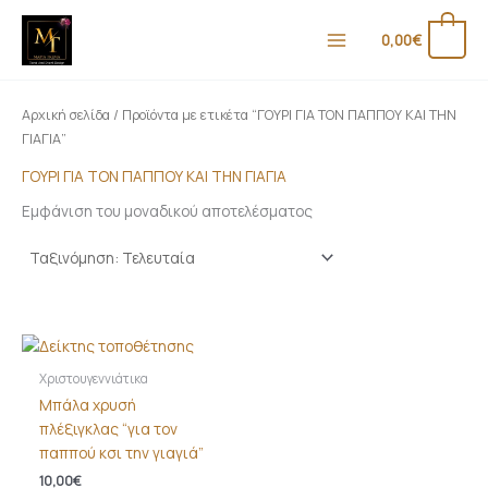
Μετάβαση
στο
0
0,00
€
περιεχόμενο
Αρχική σελίδα
/ Προϊόντα με ετικέτα “ΓΟΥΡΙ ΓΙΑ ΤΟΝ ΠΑΠΠΟΥ ΚΑΙ ΤΗΝ
ΓΙΑΓΙΑ”
ΓΟΥΡΙ ΓΙΑ ΤΟΝ ΠΑΠΠΟΥ ΚΑΙ ΤΗΝ ΓΙΑΓΙΑ
Εμφάνιση του μοναδικού αποτελέσματος
Χριστουγεννιάτικα
Μπάλα χρυσή
πλέξιγκλας “για τον
παππού κσι την γιαγιά”
10,00
€