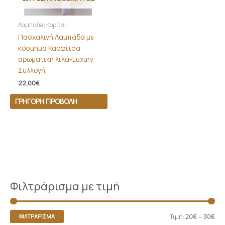
Λαμπάδες Κορίτσι
Πασχαλινή Λαμπάδα με
κόσμημα Καρφίτσα
αρωματική λιλά-Luxury
Συλλογή
22,00
€
ΓΡΉΓΟΡΗ ΠΡΟΒΟΛΉ
Φιλτράρισμα με τιμή
Τιμή:
20€
—
30€
ΦΙΛΤΡΆΡΙΣΜΑ