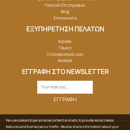
Πολιτική Επιστροφών
Blog
Επικοινωνία
ΕΞΥΠΗΡΕΤΗΣΗ ΠΕΛΑΤΩΝ
Καλάθι
Ταμείο
Ο λογαριασμός μου
Wishlist
ΕΓΓΡΑΦΗ ΣΤΟ NEWSLETTER
ΕΓΓΡΑΦΉ
We use cookies to personalise content and ads, to provide social media
features and to analyse our traffic. We also share information about your
Copyright © 2026 Μαρία Γκέμα - Γάμος - Βάπτιση - Events - Δώρα