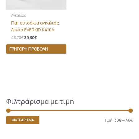
Αγκαλιάς
Παπουτσάκια αγκαλιάς
Λευκά EVERKID Κ410Α
43,70
€
39,30
€
ΓΡΉΓΟΡΗ ΠΡΟΒΟΛΉ
Φιλτράρισμα με τιμή
Τιμή:
30€
—
40€
ΦΙΛΤΡΆΡΙΣΜΑ