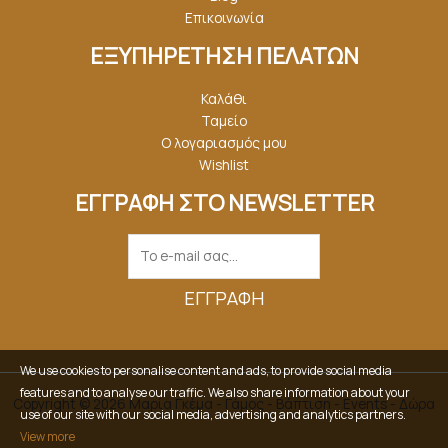
Επικοινωνία
ΕΞΥΠΗΡΕΤΗΣΗ ΠΕΛΑΤΩΝ
Καλάθι
Ταμείο
Ο λογαριασμός μου
Wishlist
ΕΓΓΡΑΦΗ ΣΤΟ NEWSLETTER
ΕΓΓΡΑΦΉ
We use cookies to personalise content and ads, to provide social media
features and to analyse our traffic. We also share information about your
Copyright © 2026 Μαρία Γκέμα - Γάμος - Βάπτιση - Events - Δώρα
use of our site with our social media, advertising and analytics partners.
View more