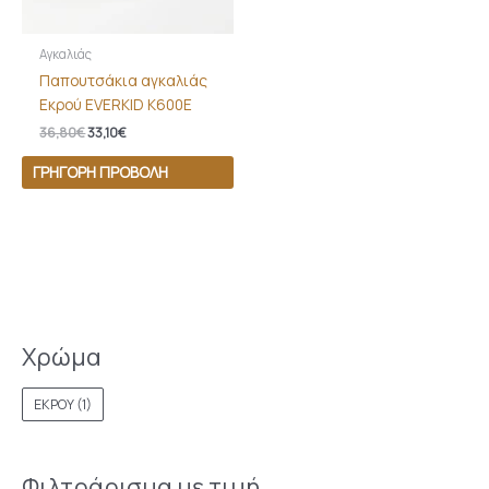
Αγκαλιάς
Παπουτσάκια αγκαλιάς
Εκρού EVERKID K600Ε
36,80
€
33,10
€
ΓΡΉΓΟΡΗ ΠΡΟΒΟΛΉ
Χρώμα
ΕΚΡΟΥ
(1)
Φιλτράρισμα με τιμή