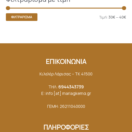
Τιμή:
30€
—
40€
ΦΙΛΤΡΆΡΙΣΜΑ
ΕΠΙΚΟΙΝΩΝΙΑ
Κιλελέρ Λάρισας – ΤΚ 41500
ΤΗΛ:
6944343739
E: info [at] mariagkemα.gr
ΓΕΜΗ: 26211040000
ΠΛΗΡΟΦΟΡΙΕΣ