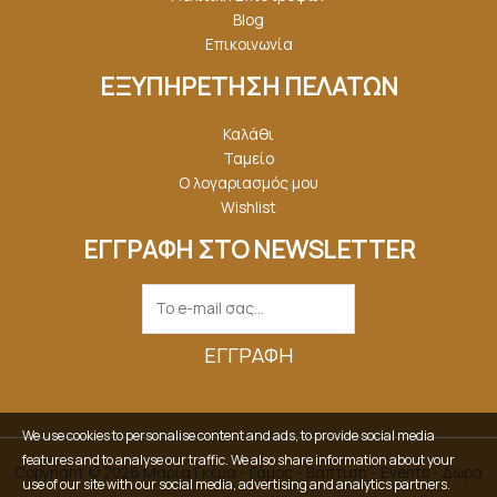
Blog
Επικοινωνία
ΕΞΥΠΗΡΕΤΗΣΗ ΠΕΛΑΤΩΝ
Καλάθι
Ταμείο
Ο λογαριασμός μου
Wishlist
ΕΓΓΡΑΦΗ ΣΤΟ NEWSLETTER
ΕΓΓΡΑΦΉ
We use cookies to personalise content and ads, to provide social media
features and to analyse our traffic. We also share information about your
Copyright © 2026 Μαρία Γκέμα - Γάμος - Βάπτιση - Events - Δώρα
use of our site with our social media, advertising and analytics partners.