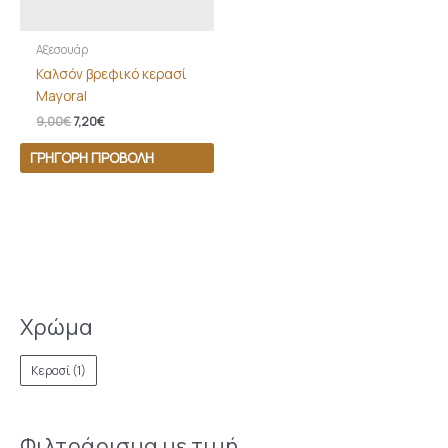
Αξεσουάρ
Καλσόν βρεφικό κερασί
Mayoral
9,00
€
7,20
€
ΓΡΉΓΟΡΗ ΠΡΟΒΟΛΉ
Χρώμα
Κερασί
(1)
Φιλτράρισμα με τιμή