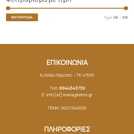
Τιμή:
0€
—
10€
ΦΙΛΤΡΆΡΙΣΜΑ
ΕΠΙΚΟΙΝΩΝΙΑ
Κιλελέρ Λάρισας – ΤΚ 41500
ΤΗΛ:
6944343739
E: info [at] mariagkemα.gr
ΓΕΜΗ: 26211040000
ΠΛΗΡΟΦΟΡΙΕΣ