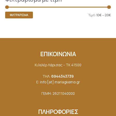
Τιμή:
10€
—
20€
ΦΙΛΤΡΆΡΙΣΜΑ
ΕΠΙΚΟΙΝΩΝΙΑ
Κιλελέρ Λάρισας – ΤΚ 41500
ΤΗΛ:
6944343739
E: info [at] mariagkemα.gr
ΓΕΜΗ: 26211040000
ΠΛΗΡΟΦΟΡΙΕΣ