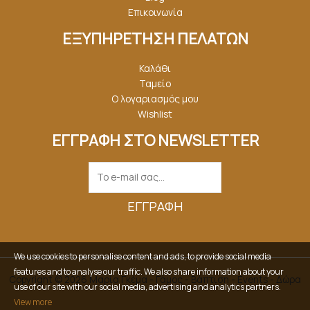
Επικοινωνία
ΕΞΥΠΗΡΕΤΗΣΗ ΠΕΛΑΤΩΝ
Καλάθι
Ταμείο
Ο λογαριασμός μου
Wishlist
ΕΓΓΡΑΦΗ ΣΤΟ NEWSLETTER
ΕΓΓΡΑΦΉ
We use cookies to personalise content and ads, to provide social media
features and to analyse our traffic. We also share information about your
Copyright © 2026 Μαρία Γκέμα - Γάμος - Βάπτιση - Events - Δώρα
use of our site with our social media, advertising and analytics partners.
View more