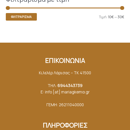
Τιμή:
10€
—
30€
ΦΙΛΤΡΆΡΙΣΜΑ
ΕΠΙΚΟΙΝΩΝΙΑ
Κιλελέρ Λάρισας – ΤΚ 41500
ΤΗΛ:
6944343739
E: info [at] mariagkemα.gr
ΓΕΜΗ: 26211040000
ΠΛΗΡΟΦΟΡΙΕΣ