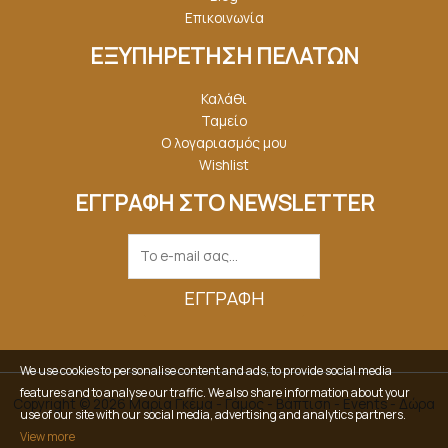
Επικοινωνία
ΕΞΥΠΗΡΕΤΗΣΗ ΠΕΛΑΤΩΝ
Καλάθι
Ταμείο
Ο λογαριασμός μου
Wishlist
ΕΓΓΡΑΦΗ ΣΤΟ NEWSLETTER
ΕΓΓΡΑΦΉ
We use cookies to personalise content and ads, to provide social media
features and to analyse our traffic. We also share information about your
Copyright © 2026 Μαρία Γκέμα - Γάμος - Βάπτιση - Events - Δώρα
use of our site with our social media, advertising and analytics partners.
View more