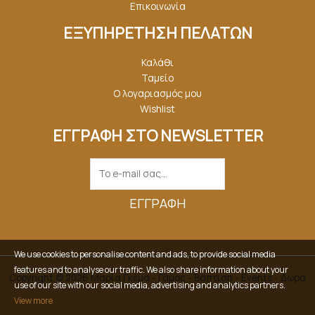
Επικοινωνία
ΕΞΥΠΗΡΕΤΗΣΗ ΠΕΛΑΤΩΝ
Καλάθι
Ταμείο
Ο λογαριασμός μου
Wishlist
ΕΓΓΡΑΦΗ ΣΤΟ NEWSLETTER
ΕΓΓΡΑΦΉ
We use cookies to personalise content and ads, to provide social media
features and to analyse our traffic. We also share information about your
Copyright © 2026 Μαρία Γκέμα - Γάμος - Βάπτιση - Events - Δώρα
use of our site with our social media, advertising and analytics partners.
View more