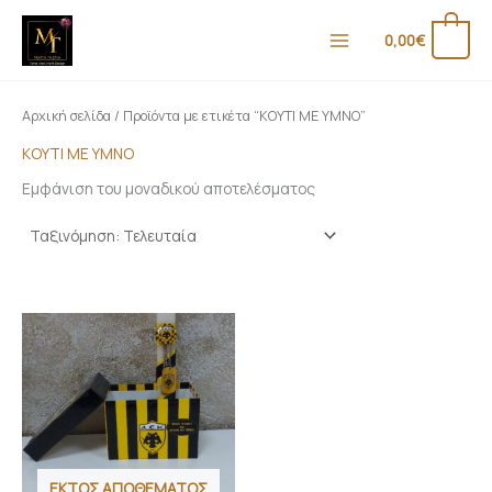
Μετάβαση
στο
0
0,00
€
περιεχόμενο
Αρχική σελίδα
/ Προϊόντα με ετικέτα “ΚΟΥΤΙ ΜΕ ΥΜΝΟ”
ΚΟΥΤΙ ΜΕ ΥΜΝΟ
Εμφάνιση του μοναδικού αποτελέσματος
ΕΚΤΌΣ ΑΠΟΘΈΜΑΤΟΣ