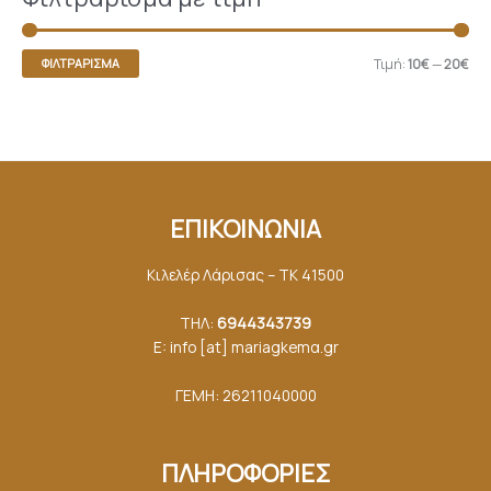
Τιμή:
10€
—
20€
ΦΙΛΤΡΆΡΙΣΜΑ
ΕΠΙΚΟΙΝΩΝΙΑ
Κιλελέρ Λάρισας – ΤΚ 41500
ΤΗΛ:
6944343739
E: info [at] mariagkemα.gr
ΓΕΜΗ: 26211040000
ΠΛΗΡΟΦΟΡΙΕΣ